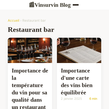
Vinsurvin Blog
📰
Accueil
› Restaurant bar
Restaurant bar
Importance de
Importance
la
d'une carte
température
des vins bien
du vin pour sa
équilibrée
qualité dans
2 janvier 2025
6 min
un restaurant