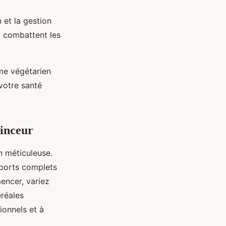
 et la gestion
x combattent les
ime végétarien
 votre santé
minceur
n méticuleuse.
pports complets
encer, variez
éréales
ionnels et à