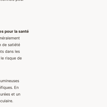
s pour la santé
énéralement
n de satiété
ts dans les
 le risque de
égumineuses
fiques. En
turées et un
culaire.