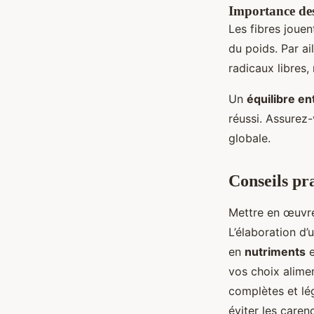
Importance des
Les fibres jouen
du poids. Par ai
radicaux libres, 
Un
équilibre en
réussi. Assurez-
globale.
Conseils pr
Mettre en œuvr
L’élaboration d’
en
nutriments
e
vos choix alimen
complètes et lég
éviter les caren