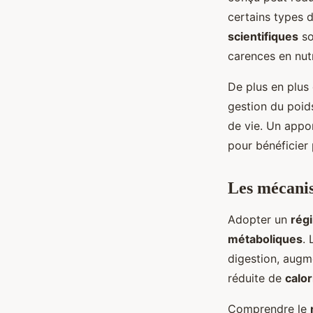
certains types 
scientifiques
so
carences en nutr
De plus en plus 
gestion du poid
de vie. Un appor
pour bénéficier 
Les mécanis
Adopter un
rég
métaboliques
.
digestion, augm
réduite de
calor
Comprendre le