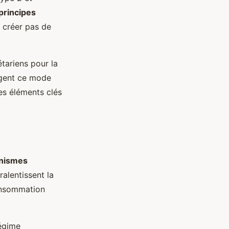
principes
e créer pas de
tariens pour la
agent ce mode
es éléments clés
nismes
alentissent la
consommation
régime