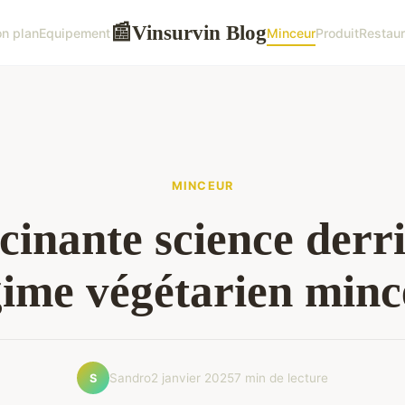
Vinsurvin Blog
📰
n plan
Equipement
Minceur
Produit
Restaur
MINCEUR
cinante science derr
gime végétarien minc
Sandro
2 janvier 2025
7 min de lecture
S