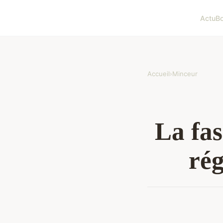
Actu
Bo
Accueil
›
Minceur
La fas
ré