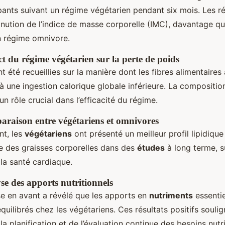
pants suivant un régime végétarien pendant six mois. Les ré
nution de l’indice de masse corporelle (IMC), davantage q
n régime omnivore.
t du régime végétarien sur la perte de poids
t été recueillies sur la manière dont les fibres alimentaire
à une ingestion calorique globale inférieure. La compositio
n rôle crucial dans l’efficacité du régime.
raison entre végétariens et omnivores
t, les
végétariens
ont présenté un meilleur profil lipidique
e des graisses corporelles dans des
études
à long terme, 
la santé cardiaque.
se des apports nutritionnels
e en avant a révélé que les apports en
nutriments
essentie
uilibrés chez les végétariens. Ces résultats positifs soulig
la planification et de l’évaluation continue des besoins nutr