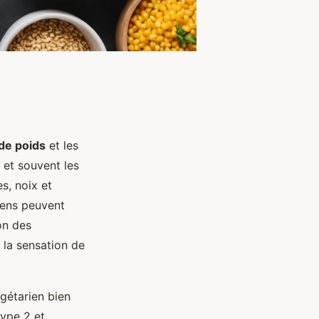
de poids
et les
 et souvent les
s, noix et
iens peuvent
on des
 la sensation de
gétarien bien
type 2 et