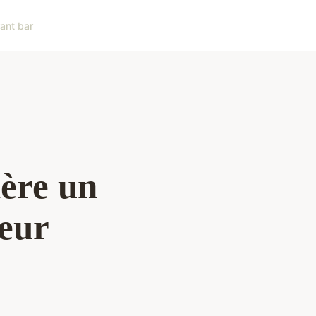
ant bar
ière un
eur