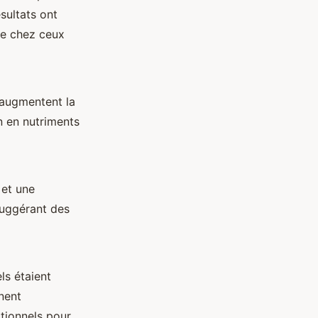
sultats ont
ue chez ceux
s augmentent la
n en nutriments
 et une
suggérant des
ls étaient
nent
itionnels pour