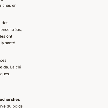
riches en
 des
concentrées,
les ont
 la santé
ices
poids
. La clé
iques.
recherches
tive du poids