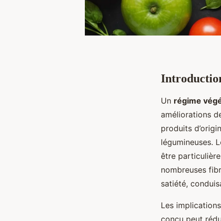
Introductio
Un
régime végé
améliorations de
produits d’origi
légumineuses. L
être particuliè
nombreuses fibr
satiété, conduis
Les implication
conçu peut rédu