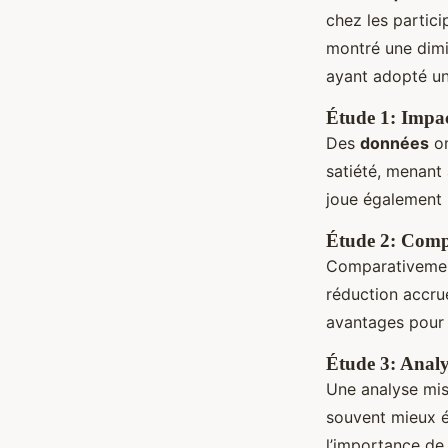
chez les partici
montré une dimi
ayant adopté u
Étude 1: Impac
Des
données
on
satiété, menant 
joue également u
Étude 2: Compa
Comparativemen
réduction accru
avantages pour 
Étude 3: Analy
Une analyse mis
souvent mieux éq
l’importance de 