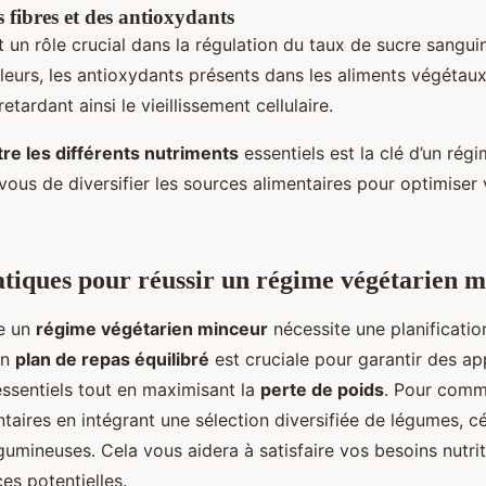
 fibres et des antioxydants
t un rôle crucial dans la régulation du taux de sucre sanguin
lleurs, les antioxydants présents dans les aliments végétau
retardant ainsi le vieillissement cellulaire.
tre les différents nutriments
essentiels est la clé d’un rég
vous de diversifier les sources alimentaires pour optimiser
atiques pour réussir un régime végétarien 
e un
régime végétarien minceur
nécessite une planificatio
un
plan de repas équilibré
est cruciale pour garantir des a
ssentiels tout en maximisant la
perte de poids
. Pour comm
taires en intégrant une sélection diversifiée de légumes, c
umineuses. Cela vous aidera à satisfaire vos besoins nutrit
ces potentielles.