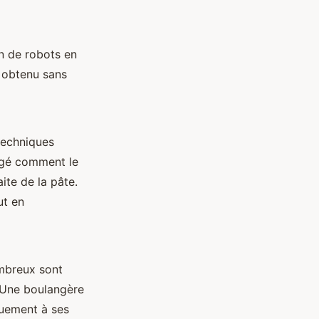
on de robots en
 obtenu sans
 techniques
agé comment le
ite de la pâte.
ut en
ombreux sont
. Une boulangère
quement à ses