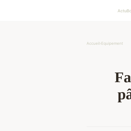
Actu
Bo
Accueil
›
Equipement
Fa
pâ