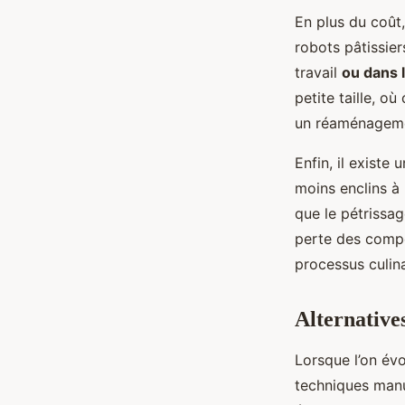
En plus du coût
robots pâtissie
travail
ou dans 
petite taille, 
un réaménagemen
Enfin, il existe
moins enclins à 
que le pétrissa
perte des compé
processus culina
Alternatives
Lorsque l’on év
techniques manu