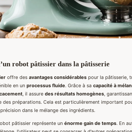
un robot pâtissier dans la pâtisserie
ier
offre des
avantages considérables
pour la pâtisserie, 
énible en un
processus fluide
. Grâce à sa
capacité à mélan
ficacement
, il assure
des résultats homogènes
, garantissan
e des préparations. Cela est particulièrement important pou
 précision dans le mélange des ingrédients.
 robot pâtissier représente un
énorme gain de temps
. En au
ange, l’utilisateur peut se consacrer à d’autres préparatio