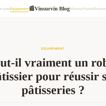
Vinsurvin Blog
📰
n plan
Equipement
Minceur
Produit
Restaur
EQUIPEMENT
ut-il vraiment un ro
tissier pour réussir 
pâtisseries ?