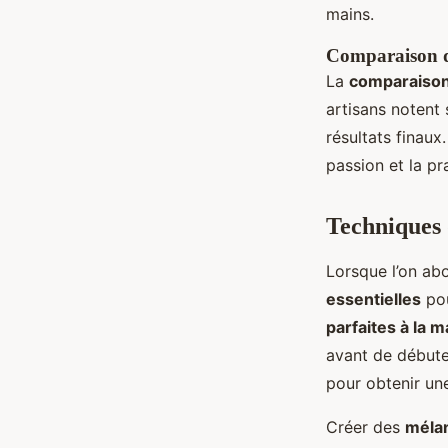
mains.
Comparaison de
La
comparaison
artisans notent 
résultats finaux
passion et la pr
Techniques d
Lorsque l’on ab
essentielles
pou
parfaites à la m
avant de débuter
pour obtenir un
Créer des
méla