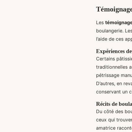
Témoignages
Les
témoignage
boulangerie. Le
l’aide de ces app
Expériences de 
Certains pâtissi
traditionnelles
pétrissage manue
D’autres, en re
conservant un c
Récits de boul
Du côté des bou
ceux qui trouve
amatrice racont