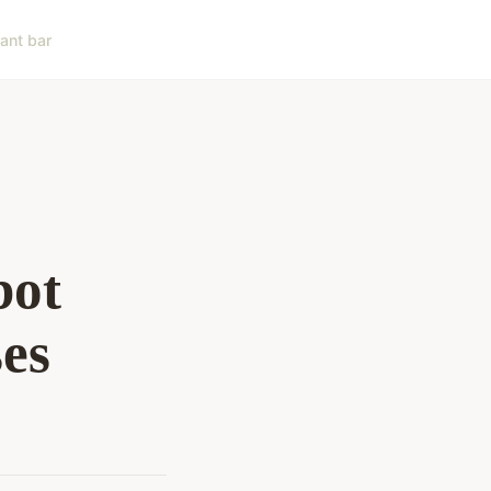
ant bar
bot
ses