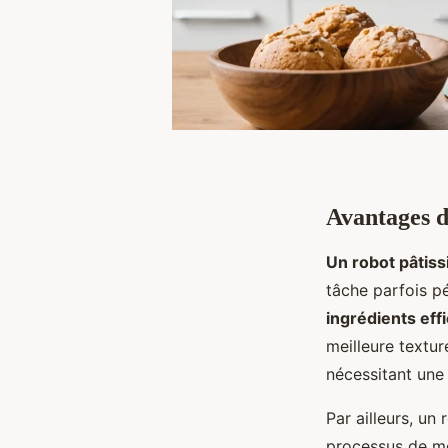
Avantages d’
Un robot pâtiss
tâche parfois p
ingrédients ef
meilleure textur
nécessitant une
Par ailleurs, un
processus de mél