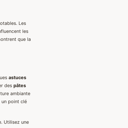
notables. Les
nfluencent les
montrent que la
lques
astuces
er des
pâtes
ature ambiante
 un point clé
. Utilisez une