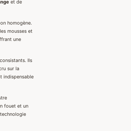
ange
et de
açon homogène.
 les mousses et
ffrant une
onsistants. Ils
ru sur la
st indispensable
stre
n fouet et un
 technologie