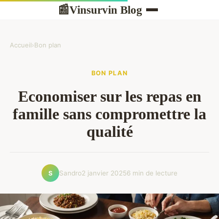
Vinsurvin Blog
📰
Accueil
›
Bon plan
BON PLAN
Economiser sur les repas en
famille sans compromettre la
qualité
Sandro
2 janvier 2025
6 min de lecture
S