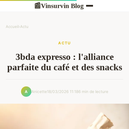
Vinsurvin Blog
📰
Accueil
›
Actu
ACTU
3bda expresso : l'alliance
parfaite du café et des snacks
Anicette
18/03/2026 11:18
6 min de lecture
A